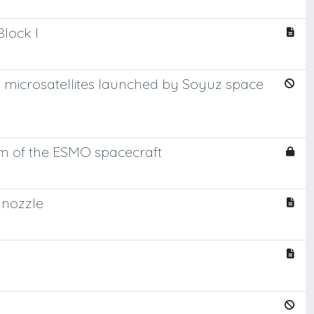
lock I
d microsatellites launched by Soyuz space
tem of the ESMO spacecraft
 nozzle