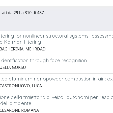
ltati da 291 a 310 di 487
filtering for nonlinear structural systems : asse
d Kalman filtering
 BAGHERINIA, MEHRDAD
identification through face recognition
 USLU, GOKSU
ited aluminum nanopowder combustion in air : oxi
 CASTRONUOVO, LUCA
zione della traiettoria di veicoli autonomi per l'es
e dell'ambiente
 CESARONI, ROMANA