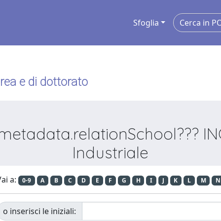
Sfoglia
urea e di dottorato
metadata.relationSchool??? ING
Industriale
ai a:
0-9
A
B
C
D
E
F
G
H
I
J
K
L
M
N
o inserisci le iniziali: