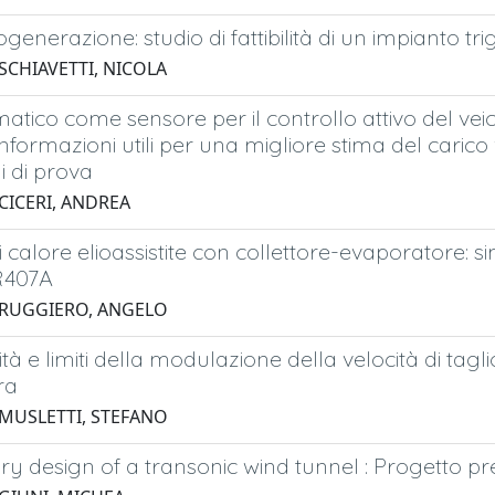
ogenerazione: studio di fattibilità di un impianto tr
SCHIAVETTI, NICOLA
tico come sensore per il controllo attivo del veicol
informazioni utili per una migliore stima del caric
i di prova
 CICERI, ANDREA
calore elioassistite con collettore-evaporatore: si
R407A
 RUGGIERO, ANGELO
tà e limiti della modulazione della velocità di tagli
ra
 MUSLETTI, STEFANO
ry design of a transonic wind tunnel : Progetto pr