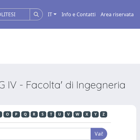
IT
Info e Contatti
Area riservata
 IV - Facolta' di Ingegneria
O
P
Q
R
S
T
U
V
W
X
Y
Z