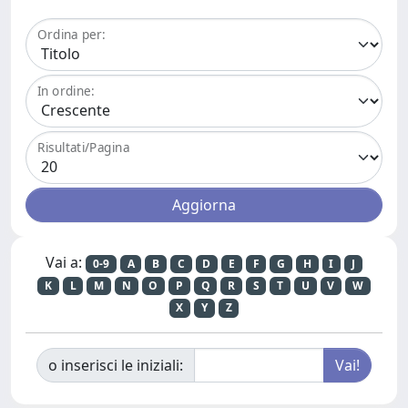
Ordina per:
In ordine:
Risultati/Pagina
Vai a:
0-9
A
B
C
D
E
F
G
H
I
J
K
L
M
N
O
P
Q
R
S
T
U
V
W
X
Y
Z
o inserisci le iniziali: