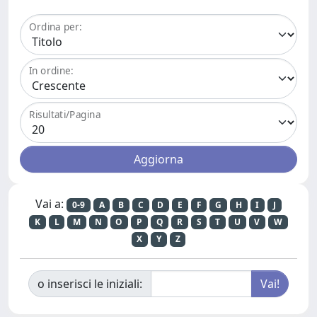
Ordina per:
In ordine:
Risultati/Pagina
Vai a:
0-9
A
B
C
D
E
F
G
H
I
J
K
L
M
N
O
P
Q
R
S
T
U
V
W
X
Y
Z
o inserisci le iniziali: