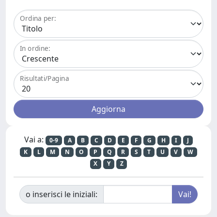
Ordina per:
In ordine:
Risultati/Pagina
Vai a:
0-9
A
B
C
D
E
F
G
H
I
J
K
L
M
N
O
P
Q
R
S
T
U
V
W
X
Y
Z
o inserisci le iniziali: