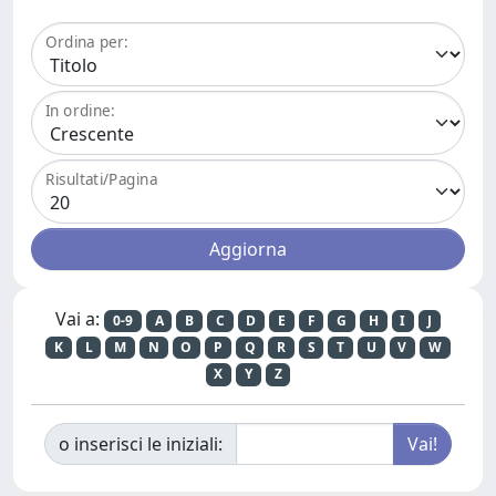
Ordina per:
In ordine:
Risultati/Pagina
Vai a:
0-9
A
B
C
D
E
F
G
H
I
J
K
L
M
N
O
P
Q
R
S
T
U
V
W
X
Y
Z
o inserisci le iniziali: