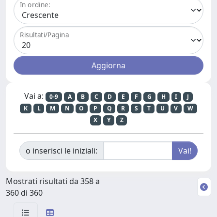
In ordine:
Risultati/Pagina
Vai a:
0-9
A
B
C
D
E
F
G
H
I
J
K
L
M
N
O
P
Q
R
S
T
U
V
W
X
Y
Z
o inserisci le iniziali:
Mostrati risultati da 358 a
360 di 360