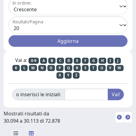
In ordine:
Risultati/Pagina
Vai a:
0-9
A
B
C
D
E
F
G
H
I
J
K
L
M
N
O
P
Q
R
S
T
U
V
W
X
Y
Z
o inserisci le iniziali:
Mostrati risultati da
30.094 a 30.113 di 72.878