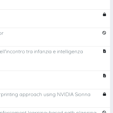
or
ell'incontro tra infanzia e intelligenza
erprinting approach using NVIDIA Sionna
inforcement learning-based path planning