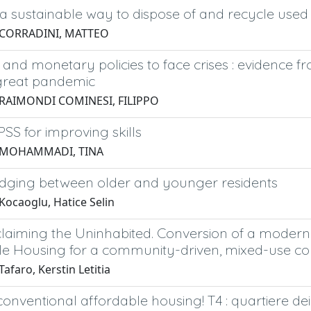
a sustainable way to dispose of and recycle used c
 CORRADINI, MATTEO
al and monetary policies to face crises : evidence 
great pandemic
 RAIMONDI COMINESI, FILIPPO
PSS for improving skills
 MOHAMMADI, TINA
ridging between older and younger residents
Kocaoglu, Hatice Selin
aiming the Uninhabited. Conversion of a modernis
le Housing for a community-driven, mixed-use c
afaro, Kerstin Letitia
nventional affordable housing! T4 : quartiere dei