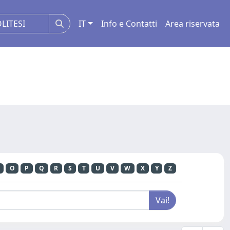
IT
Info e Contatti
Area riservata
O
P
Q
R
S
T
U
V
W
X
Y
Z