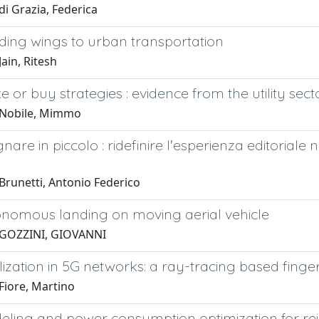
i Grazia, Federica
ding wings to urban transportation
ain, Ritesh
or buy strategies : evidence from the utility sect
 Nobile, Mimmo
are in piccolo : ridefinire l'esperienza editoriale n
Brunetti, Antonio Federico
nomous landing on moving aerial vehicle
 GOZZINI, GIOVANNI
ization in 5G networks: a ray-tracing based fing
Fiore, Martino
ling and power consumption optimization for re