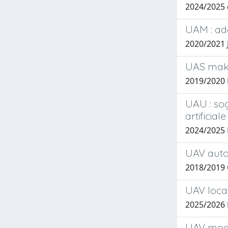
2024/2025 d
UAM : ad
2020/2021 J
UAS make 
2019/2020
UAU : sogn
artificiale
2024/2025 
UAV auto
2018/2019
UAV local
2025/2026 
UAV mode