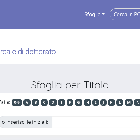
Sfoglia
urea e di dottorato
Sfoglia per Titolo
ai a:
0-9
A
B
C
D
E
F
G
H
I
J
K
L
M
N
o inserisci le iniziali: