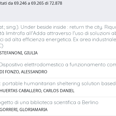
ltati da 69.246 a 69.265 di 72.878
t.; sing.). Under beside inside : return the city. Ri
ttà limitrofa all'Adda attraverso l'uso di soluzioni a
ci ad alta efficienza energetica. Ex area industriale 
C)
 STEFANONI, GIULIA
Dispositivo elettrodomestico a funzionamento co
 DI FONZO, ALESSANDRO
portable humanitarian sheltering solution based o
 HUERTAS CABALLERO, CARLOS DANIEL
ogetto di una biblioteca scientifica a Berlino
 GORRERI, GLORIAMARIA