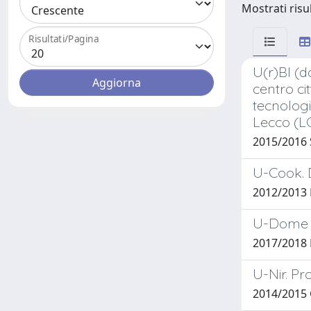
Mostrati risu
Risultati/Pagina
U(r)BI (da
centro ci
tecnologi
Lecco (L
2015/2016
U-Cook. 
2012/2013
U-Dome : 
2017/2018
U-Nir. Pr
2014/2015