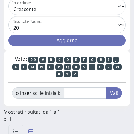
In ordine:
Risultati/Pagina
Vai a:
0-9
A
B
C
D
E
F
G
H
I
J
K
L
M
N
O
P
Q
R
S
T
U
V
W
X
Y
Z
o inserisci le iniziali:
Mostrati risultati da 1 a 1
di 1