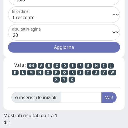
In ordine:
Risultati/Pagina
Vai a:
0-9
A
B
C
D
E
F
G
H
I
J
K
L
M
N
O
P
Q
R
S
T
U
V
W
X
Y
Z
o inserisci le iniziali:
Mostrati risultati da 1 a 1
di 1