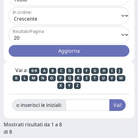
In ordine:
Risultati/Pagina
Vai a:
0-9
A
B
C
D
E
F
G
H
I
J
K
L
M
N
O
P
Q
R
S
T
U
V
W
X
Y
Z
o inserisci le iniziali:
Mostrati risultati da 1 a 8
di 8