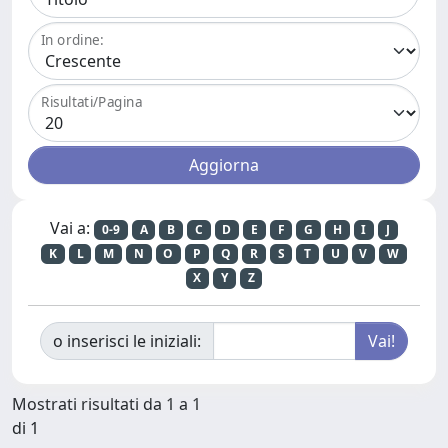
In ordine:
Risultati/Pagina
Vai a:
0-9
A
B
C
D
E
F
G
H
I
J
K
L
M
N
O
P
Q
R
S
T
U
V
W
X
Y
Z
o inserisci le iniziali:
Mostrati risultati da 1 a 1
di 1