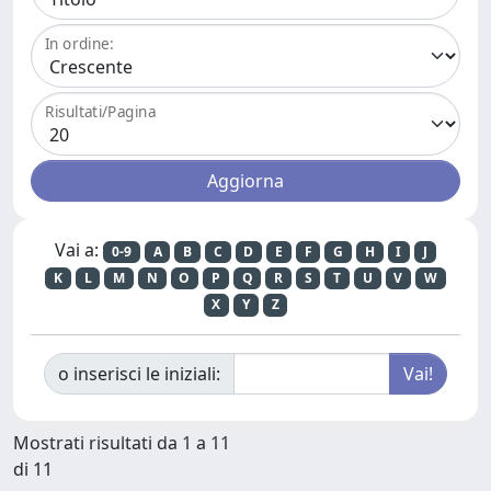
In ordine:
Risultati/Pagina
Vai a:
0-9
A
B
C
D
E
F
G
H
I
J
K
L
M
N
O
P
Q
R
S
T
U
V
W
X
Y
Z
o inserisci le iniziali:
Mostrati risultati da 1 a 11
di 11