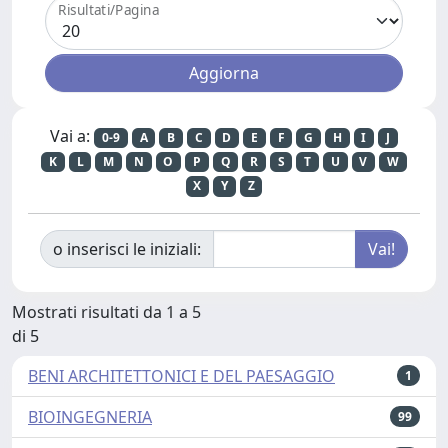
Risultati/Pagina
Vai a:
0-9
A
B
C
D
E
F
G
H
I
J
K
L
M
N
O
P
Q
R
S
T
U
V
W
X
Y
Z
o inserisci le iniziali:
Mostrati risultati da 1 a 5
di 5
BENI ARCHITETTONICI E DEL PAESAGGIO
1
BIOINGEGNERIA
99