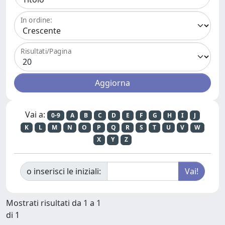
In ordine:
Risultati/Pagina
Vai a:
0-9
A
B
C
D
E
F
G
H
I
J
K
L
M
N
O
P
Q
R
S
T
U
V
W
X
Y
Z
o inserisci le iniziali:
Mostrati risultati da 1 a 1
di 1