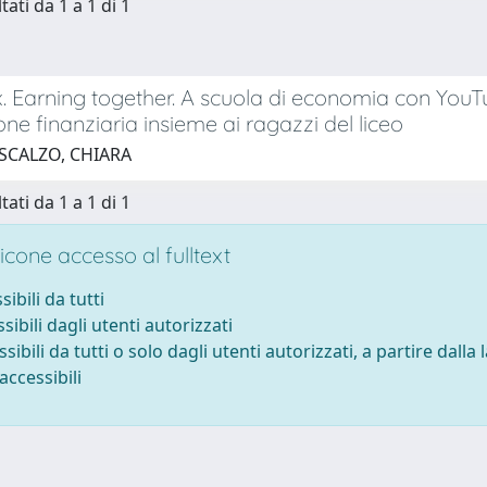
tati da 1 a 1 di 1
 Earning together. A scuola di economia con YouT
one finanziaria insieme ai ragazzi del liceo
 SCALZO, CHIARA
tati da 1 a 1 di 1
cone accesso al fulltext
sibili da tutti
sibili dagli utenti autorizzati
ssibili da tutti o solo dagli utenti autorizzati, a partire dalla
accessibili