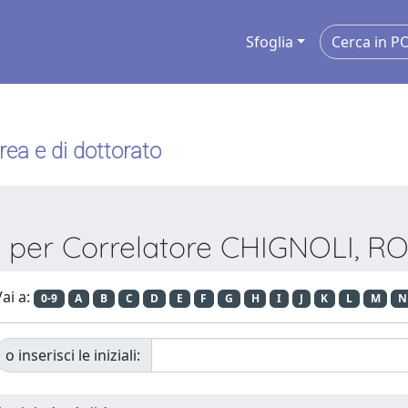
Sfoglia
urea e di dottorato
a per Correlatore CHIGNOLI, 
ai a:
0-9
A
B
C
D
E
F
G
H
I
J
K
L
M
N
o inserisci le iniziali: