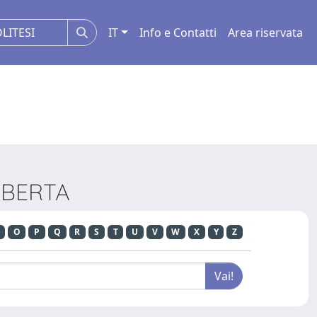
IT
Info e Contatti
Area riservata
ROBERTA
O
P
Q
R
S
T
U
V
W
X
Y
Z