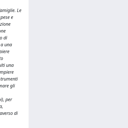
amiglie. Le
spese e
azione
one
o di
a a una
piere
to
lti una
ompiere
strumenti
mare gli
i), per
a,
raverso di