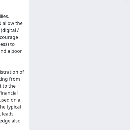
lies.
d allow the
digital /
encourage
ess) to
and a poor
stration of
rting from
t to the
financial
cused on a
he typical
 leads
ledge also