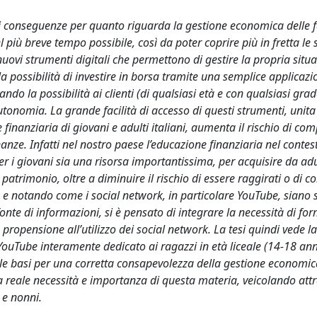
ti conseguenze per quanto riguarda la gestione economica delle f
 più breve tempo possibile, così da poter coprire più in fretta le 
nuovi strumenti digitali che permettono di gestire la propria situ
 possibilità di investire in borsa tramite una semplice applicazi
ando la possibilità ai clienti (di qualsiasi età e con qualsiasi grad
utonomia. La grande facilità di accesso di questi strumenti, unit
 finanziaria di giovani e adulti italiani, aumenta il rischio di com
anze. Infatti nel nostro paese l’educazione finanziaria nel contes
r i giovani sia una risorsa importantissima, per acquisire da adu
trimonio, oltre a diminuire il rischio di essere raggirati o di c
e e notando come i social network, in particolare YouTube, siano 
onte di informazioni, si è pensato di integrare la necessità di for
propensione all’utilizzo dei social network. La tesi quindi vede la
YouTube interamente dedicato ai ragazzi in età liceale (14-18 ann
 le basi per una corretta consapevolezza della gestione economic
lla reale necessità e importanza di questa materia, veicolando att
 e nonni.