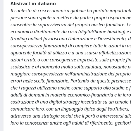
Abstract in italiano
Il contesto di crisi economica globale ha portato importan
persone sono spinte a mettere da parte i propri risparmi nel
consentire la sopravvivenza del proprio nucleo familiare. I 
economica direttamente da casa (digital/home banking) e la
(trading online) favoriscono l’interazione e l’investimento, d
consapevolezza finanziaria) di compiere tutte le azioni in a
apparente facilità di utilizzo e a una scarsa alfabetizzazione
azioni errate o con conseguenze impreviste sulle proprie fin
scolastico è al momento molto sottovalutata, nonostante pe
maggiore consapevolezza nell’amministrazione del proprio pa
errori nelle scelte finanziarie. Partendo da queste premess
che i ragazzi utilizzano anche come supporto allo studio e f
adulti di domani in materia economico-finanziaria e la loro 
costruzione di una digital strategy incentrata su un canale 
comunicare loro, con un linguaggio tipico degli YouTubers,
attraverso una strategia social che li porti a interessarsi a
loro la conoscenza anche agli adulti di riferimento, genitori