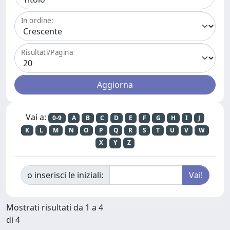
In ordine:
Risultati/Pagina
Vai a:
0-9
A
B
C
D
E
F
G
H
I
J
K
L
M
N
O
P
Q
R
S
T
U
V
W
X
Y
Z
o inserisci le iniziali:
Mostrati risultati da 1 a 4
di 4