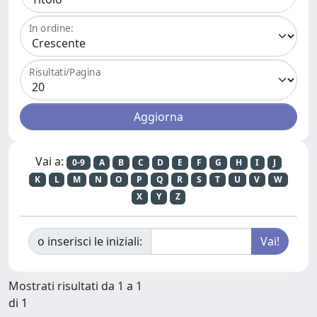
In ordine:
Risultati/Pagina
Vai a:
0-9
A
B
C
D
E
F
G
H
I
J
K
L
M
N
O
P
Q
R
S
T
U
V
W
X
Y
Z
o inserisci le iniziali:
Mostrati risultati da 1 a 1
di 1