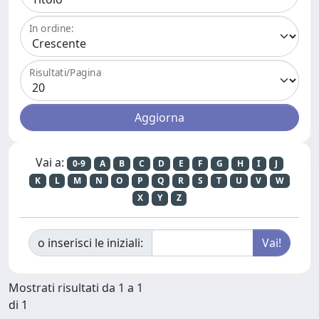
In ordine:
Risultati/Pagina
Vai a:
0-9
A
B
C
D
E
F
G
H
I
J
K
L
M
N
O
P
Q
R
S
T
U
V
W
X
Y
Z
o inserisci le iniziali:
Mostrati risultati da 1 a 1
di 1