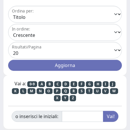
Ordina per:
In ordine:
Risultati/Pagina
Vai a:
0-9
A
B
C
D
E
F
G
H
I
J
K
L
M
N
O
P
Q
R
S
T
U
V
W
X
Y
Z
o inserisci le iniziali: