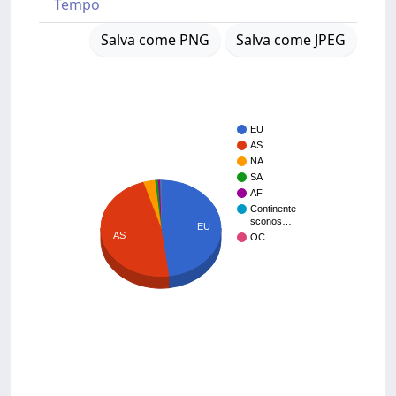
Tempo
Salva come PNG
Salva come JPEG
EU
AS
NA
SA
AF
Continente
sconos…
EU
AS
OC