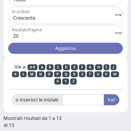
In ordine:
Risultati/Pagina
Vai a:
0-9
A
B
C
D
E
F
G
H
I
J
K
L
M
N
O
P
Q
R
S
T
U
V
W
X
Y
Z
o inserisci le iniziali:
Mostrati risultati da 1 a 13
di 13