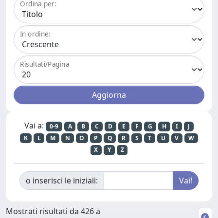
Ordina per:
In ordine:
Risultati/Pagina
Vai a:
0-9
A
B
C
D
E
F
G
H
I
J
K
L
M
N
O
P
Q
R
S
T
U
V
W
X
Y
Z
o inserisci le iniziali:
Mostrati risultati da 426 a