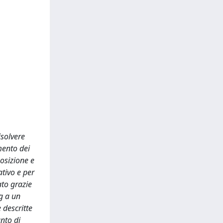
isolvere
mento dei
osizione e
ativo e per
ato grazie
ng a un
 descritte
anto di