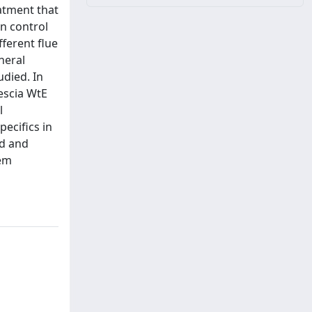
atment that
n control
ferent flue
neral
udied. In
rescia WtE
l
ecifics in
ed and
tem