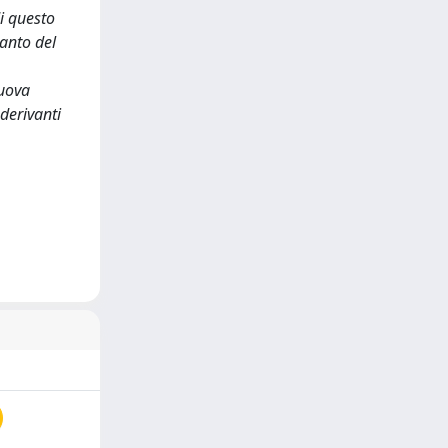
i questo
ianto del
nuova
 derivanti