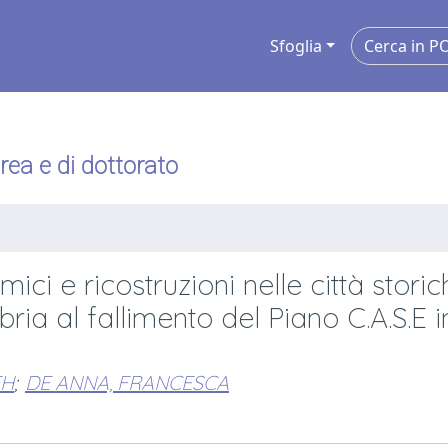
Sfoglia
urea e di dottorato
mici e ricostruzioni nelle città storic
mbria al fallimento del Piano C.A.S.E i
EH
;
DE ANNA, FRANCESCA