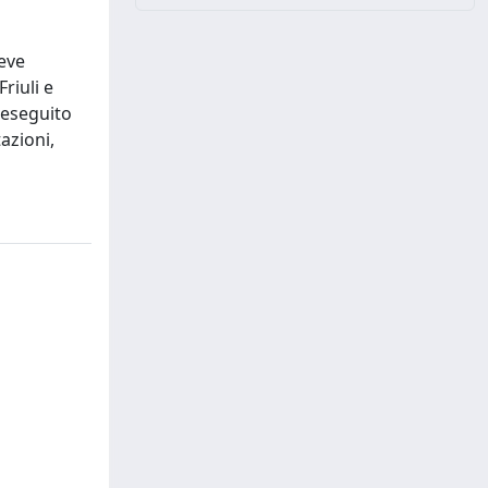
reve
riuli e
 eseguito
azioni,