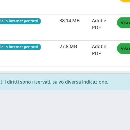
38.14 MB
Adobe
le in internet per tutti
Visu
PDF
27.8 MB
Adobe
le in internet per tutti
Visu
PDF
 i diritti sono riservati, salvo diversa indicazione.