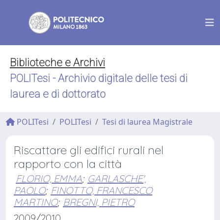
Biblioteche e Archivi
POLITesi - Archivio digitale delle tesi di
laurea e di dottorato
POLITesi
POLITesi
Tesi di laurea Magistrale
Riscattare gli edifici rurali nel
rapporto con la città
FLORIO, EMMA
;
GARLASCHE',
PAOLO
;
FINOTTO, FRANCESCO
MARTINO
;
BREGNI, PIETRO
2009/2010