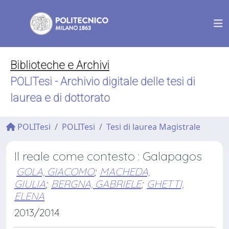
Biblioteche e Archivi
POLITesi - Archivio digitale delle tesi di
laurea e di dottorato
POLITesi
POLITesi
Tesi di laurea Magistrale
Il reale come contesto : Galapagos
GOLA, GIACOMO
;
MACHEDA,
GIULIA
;
BERGNA, GABRIELE
;
GHETTI,
ELENA
2013/2014