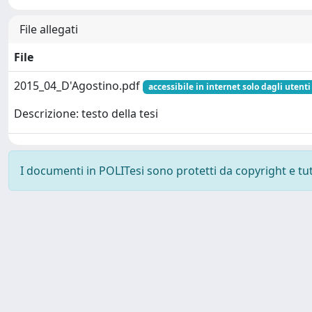
File allegati
File
2015_04_D'Agostino.pdf
accessibile in internet solo dagli utenti
Descrizione: testo della tesi
I documenti in POLITesi sono protetti da copyright e tutti
Powered by UNITESI
-
about UNITESI
-
Utilizzo dei