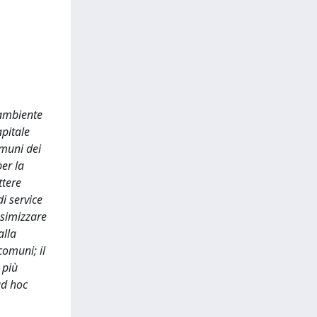
 ambiente
apitale
omuni dei
per la
ttere
di service
ssimizzare
alla
comuni; il
 più
ad hoc