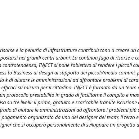
di risorse e la penuria di infrastrutture contribuiscono a creare un
 spostarsi nei grandi centri urbani. La continua fuga di risorse e c
 controtendenza, INJECT si pone l’obiettivo di rendere i piccoli c
iness to Business di design al supporto dei piccoli/medio comuni, 
io è di aiutare le amministrazioni ad affrontare problemi di cara
iù efficaci su misura per il cittadino. INJECT è formato da un team 
a un protocollo prestabilito in grado di facilitarne il compito e ma
sa su tre livelli: il primo, gratuito e scaricabile tramite iscrizione 
n grado di aiutare le amministrazioni ad affrontare i problemi più 
a pagamento organizzato da uno dei designer del team; il terzo e
signer che si occuperà personalmente di sviluppare un progetto 