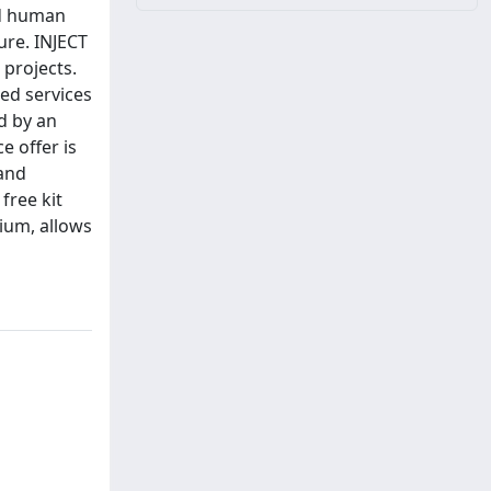
nd human
ure. INJECT
 projects.
red services
d by an
e offer is
 and
free kit
ium, allows