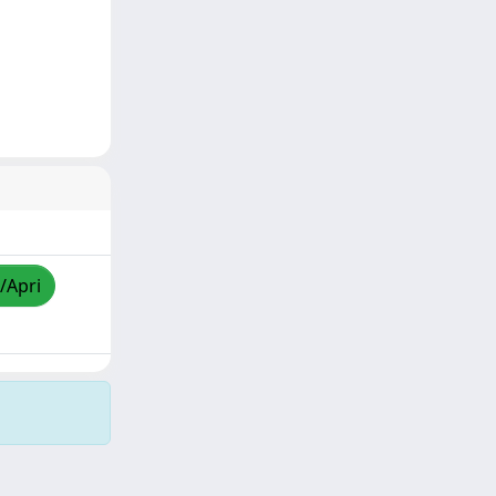
/Apri