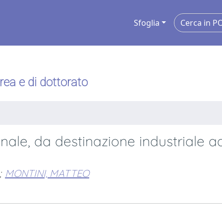
Sfoglia
urea e di dottorato
onale, da destinazione industriale a
;
MONTINI, MATTEO