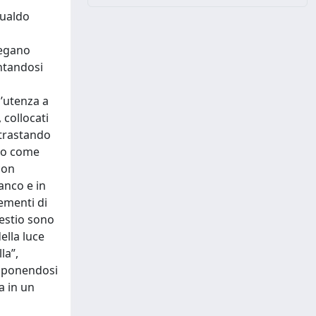
mualdo
legano
entandosi
d’utenza a
 collocati
ntrastando
nto come
con
ianco e in
lementi di
pestio sono
ella luce
la”,
 e ponendosi
a in un