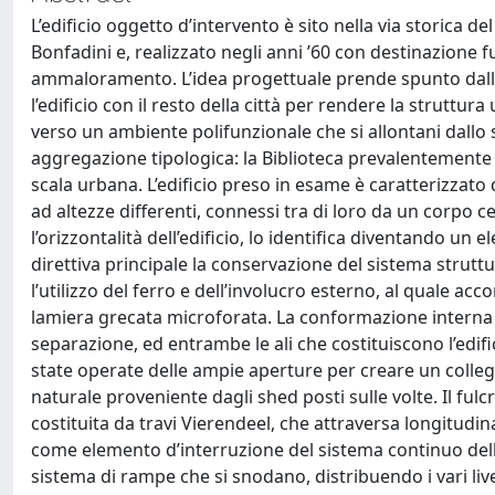
L’edificio oggetto d’intervento è sito nella via storica 
Bonfadini e, realizzato negli anni ’60 con destinazione f
ammaloramento. L’idea progettuale prende spunto dall’op
l’edificio con il resto della città per rendere la struttu
verso un ambiente polifunzionale che si allontani dallo 
aggregazione tipologica: la Biblioteca prevalentemente r
scala urbana. L’edificio preso in esame è caratterizzato d
ad altezze differenti, connessi tra di loro da un corpo 
l’orizzontalità dell’edificio, lo identifica diventando u
direttiva principale la conservazione del sistema strutt
l’utilizzo del ferro e dell’involucro esterno, al quale ac
lamiera grecata microforata. La conformazione interna è 
separazione, ed entrambe le ali che costituiscono l’edific
state operate delle ampie aperture per creare un collegam
naturale proveniente dagli shed posti sulle volte. Il ful
costituita da travi Vierendeel, che attraversa longitudi
come elemento d’interruzione del sistema continuo delle 
sistema di rampe che si snodano, distribuendo i vari livel