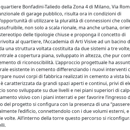
del quartiere Bonfadini-Taliedo della Zona 4 di Milano, Via Ro
unzionale di garage pubblico, risulta ora in condizioni di
portunità di utilizzare la pluralità di connessioni che col
ra usufruibile, non solo a scala rionale, ma anche urbana, ori
stereotipo delle tipologie chiuse e proponga il concetto di
ivolta al quartiere, l’Accademia di Arti Visive ad un bacino 
a una struttura voltata costituita da due sistemi a tre volte,
centrale a copertura piana, sviluppato in altezza, che pur co
n elemento di riconoscibilità. L’approccio progettuale ha assu
urale esistente in cemento differenziando i nuovi interventi 
corpare nuovi corpi di fabbrica realizzati in cemento a vista b
caratterizzata da grandi spazi aperti e continui, privi di e
io sono sviluppate su due livelli e nei piani superiori di cal
ento visivo con i piani interrati e per favorire l’ingresso d
cro del progetto si configura con la presenza di una “passerel
nalmente l’edificio, connettendolo con i due volumi esterni,
volte. All’interno della torre questo percorso si riconfigur
li.