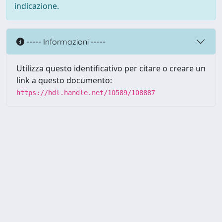
indicazione.
----- Informazioni -----
Utilizza questo identificativo per citare o creare un
link a questo documento:
https://hdl.handle.net/10589/108887
Powered by UNITESI
-
about
UNITESI
-
Utilizzo dei cookie
Copyright © 2026