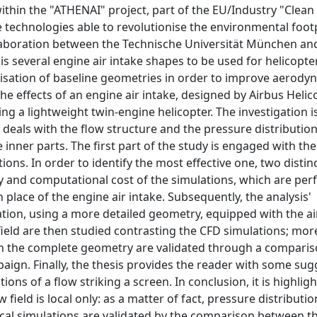
hin the "ATHENAI" project, part of the EU/Industry "Clean
technologies able to revolutionise the environmental footp
llaboration between the Technische Universität München an
is several engine air intake shapes to be used for helicopte
ptimisation of baseline geometries in order to improve aerody
he effects of an engine air intake, designed by Airbus Helic
ing a lightweight twin-engine helicopter. The investigation i
eals with the flow structure and the pressure distributio
e inner parts. The first part of the study is engaged with t
ons. In order to identify the most effective one, two distin
ty and computational cost of the simulations, which are pe
 place of the engine air intake. Subsequently, the analysis'
ion, using a more detailed geometry, equipped with the air
field are then studied contrasting the CFD simulations; mor
h the complete geometry are validated through a comparis
ign. Finally, the thesis provides the reader with some sug
ns of a flow striking a screen. In conclusion, it is highlig
w field is local only: as a matter of fact, pressure distributio
erical simulations are validated by the comparison between 