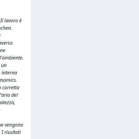
Il lavoro è
nchen.
e
raverso
one
ll'ambiente.
u un
e interna
ynamics.
a corretta
'aria del
ratezza,
e
iche vengono
I risultati