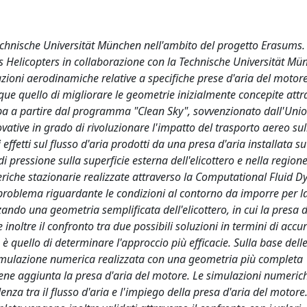
 Technische Universität München nell'ambito del progetto Erasums. 
s Helicopters in collaborazione con la Technische Universität Mü
tazioni aerodinamiche relative a specifiche prese d'aria del motor
unque quello di migliorare le geometrie inizialmente concepite att
uppa a partire dal programma "Clean Sky", sovvenzionato dall'Uni
ovative in grado di rivoluzionare l'impatto del trasporto aereo su
 effetti sul flusso d'aria prodotti da una presa d'aria installata s
i pressione sulla superficie esterna dell'elicottero e nella region
eriche stazionarie realizzate attraverso la Computational Fluid D
il problema riguardante le condizioni al contorno da imporre per l
izzando una geometria semplificata dell'elicottero, in cui la presa d
inoltre il confronto tra due possibili soluzioni in termini di accu
è quello di determinare l'approccio più efficacie. Sulla base dell
a simulazione numerica realizzata con una geometria più completa
e, viene aggiunta la presa d'aria del motore. Le simulazioni numer
za tra il flusso d'aria e l'impiego della presa d'aria del motore. 