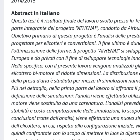
2014/2015
Abstract in italiano
Questa tesi è il risultato finale del lavoro svolto presso la
parte integrante del progetto "ATHENAI", condotto da Airbu
Obiettivo primario di questo progetto è l'analisi delle pres
progettate per elicotteri e convertiplani. Il fine ultimo è d
l'ottimizzazione delle forme. Il progetto "ATHENAI" si svil
Europea e da privati con il fine di sviluppare tecnologie inn
Nello specifico, con il presente lavoro vengono analizzati gli
elicottero bi-motore di ridotte dimensioni. La distribuzione d
della presa d'aria è studiata per mezzo di simulazioni num
Più nel dettaglio, nella prima parte del lavoro si affronta 
definizione delle simulazioni: l'analisi viene effettuata util
motore viene sostituita da una carenatura. L'analisi prevede 
stabilità e costo computazionale delle simulazioni; lo scopo 
conclusioni tratte dall'analisi, viene effettuata una nuov
dell'elicottero, in cui, rispetto alla configurazione inizial
quindi confrontate con lo scopo di mettere in luce la dipenden