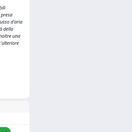
ili
 presa
lusso d'aria
à della
inoltre una
'ulteriore