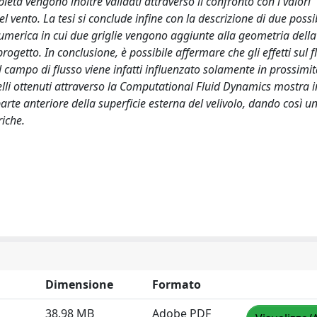
eta vengono inoltre validati attraverso il confronto con i valori
l vento. La tesi si conclude infine con la descrizione di due possib
umerica in cui due griglie vengono aggiunte alla geometria della
rogetto. In conclusione, è possibile affermare che gli effetti sul f
l campo di flusso viene infatti influenzato solamente in prossimit
quelli ottenuti attraverso la Computational Fluid Dynamics mostra 
parte anteriore della superficie esterna del velivolo, dando così un
riche.
Dimensione
Formato
38.98 MB
Adobe PDF