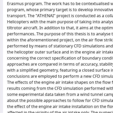
Erasmus program. The work has to be contextualised wit
program, whose primary target is to develop innovative 
transport. The "ATHENAI" project is conducted as a co
Helicopters with the main purpose of taking into analys
tiltrotor aircraft. In addition to that, it aims at the o
performances. The purpose of this thesis is to analyse t
within the aforementioned project, on the air flow strik
performed by means of stationary CFD simulations and d
the helicopter outer surface and in the engine air intak
concerning the correct specification of boundary conditi
approaches are compared in terms of accuracy, stabili
with a simplified geometry, featuring a closed surface in
conclusions are employed to perform a new CFD simulat
The effects of the engine air intake shapes on the flow 
results coming from the CFD simulation performed wit
some experimental data taken from a wind tunnel campa
about the possible approaches to follow for CFD simulatio
the effect of the engine air intake installation on the flo
affected in the vicinity of the air intake only. The num