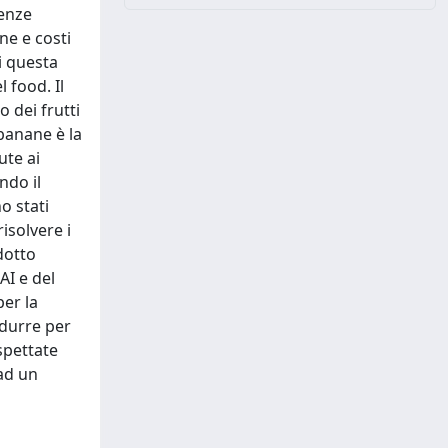
tenze
ne e costi
i questa
 food. Il
 dei frutti
banane è la
ute ai
ndo il
o stati
isolvere i
dotto
AI e del
per la
odurre per
spettate
 ad un