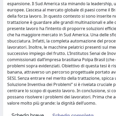
espansione. Il Sud America sta minando la leadership, un
europee. L’ascesa al mercato globale di paesi come il Br
della forza lavoro. In questo contesto si sono inserite
trattazione è guardare alle grandi multinazionali e all
presente lavoro ha l’intento di proporre soluzioni effici
che ha maggiore mercato in Sud America. Una delle sfid
sbucciatura. Infatti, la completa automazione del proce
lavoratori. Inoltre, le macchine pelatrici presenti sul m
successivo impiego del frutto. L’Institutos Senai de Inov
commissionati dall’impresa brasiliana Polpa Brasil (che o
problemi sopra evidenziati. Obiettivo di questa tesi è r
banana, attraverso un percorso progettuale portato avan
SESI. Senza entrare nel merito della trattazione, spicca u
Soluzione Inventiva dei Problemi” si è rivelata cruciale pe
centrare lo scopo di questo lavoro. In conclusione, si co
possano risolvere i problemi dei lavoratori. Prima che 
valore molto più grande: la dignità dell’uomo.
Scheda breve
Scheda completa