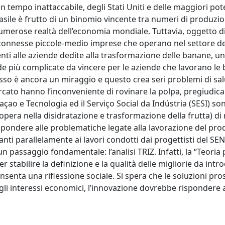
 tempo inattaccabile, degli Stati Uniti e delle maggiori po
asile è frutto di un binomio vincente tra numeri di produzio
 numerose realtà dell’economia mondiale. Tuttavia, oggetto d
e connesse piccole-medio imprese che operano nel settore del
enti alle aziende dedite alla trasformazione delle banane, uno
e più complicate da vincere per le aziende che lavorano le 
sso è ancora un miraggio e questo crea seri problemi di sal
ercato hanno l’inconveniente di rovinare la polpa, pregiudica
açao e Tecnologia ed il Serviço Social da Indústria (SESI) son
pera nella disidratazione e trasformazione della frutta) di r
ispondere alle problematiche legate alla lavorazione del pro
ti parallelamente ai lavori condotti dai progettisti del SEN
n passaggio fondamentale: l’analisi TRIZ. Infatti, la “Teoria 
r stabilire la definizione e la qualità delle migliorie da intr
nsenta una riflessione sociale. Si spera che le soluzioni pro
agli interessi economici, l’innovazione dovrebbe rispondere