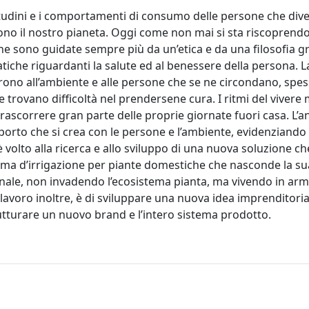
bitudini e i comportamenti di consumo delle persone che div
ono il nostro pianeta. Oggi come non mai si sta riscoprend
e sono guidate sempre più da un’etica e da una filosofia g
atiche riguardanti la salute ed al benessere della persona. L
ffrono all’ambiente e alle persone che se ne circondano, spes
he trovano difficoltà nel prendersene cura. I ritmi del viver
ascorrere gran parte delle proprie giornate fuori casa. L’an
pporto che si crea con le persone e l’ambiente, evidenziando 
olto alla ricerca e allo sviluppo di una nuova soluzione che
stema d’irrigazione per piante domestiche che nasconde la su
onale, non invadendo l’ecosistema pianta, ma vivendo in ar
 lavoro inoltre, è di sviluppare una nuova idea imprenditoria
utturare un nuovo brand e l’intero sistema prodotto.