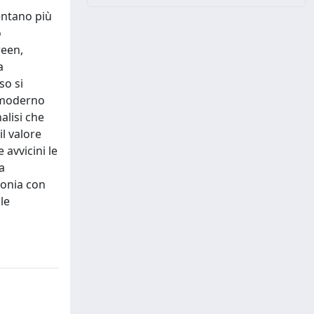
entano più
o
reen,
a
so si
e moderno
alisi che
il valore
 avvicini le
a
monia con
le