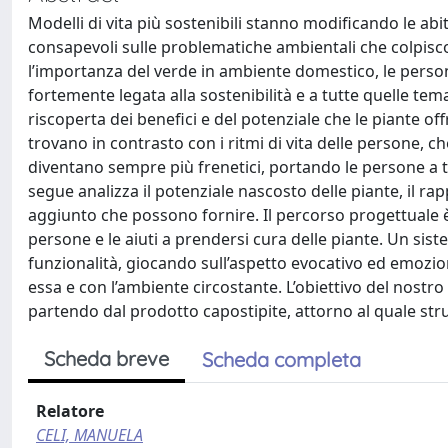
Modelli di vita più sostenibili stanno modificando le a
consapevoli sulle problematiche ambientali che colpisc
l’importanza del verde in ambiente domestico, le person
fortemente legata alla sostenibilità e a tutte quelle tem
riscoperta dei benefici e del potenziale che le piante o
trovano in contrasto con i ritmi di vita delle persone, c
diventano sempre più frenetici, portando le persone a tr
segue analizza il potenziale nascosto delle piante, il ra
aggiunto che possono fornire. Il percorso progettuale è v
persone e le aiuti a prendersi cura delle piante. Un si
funzionalità, giocando sull’aspetto evocativo ed emozi
essa e con l’ambiente circostante. L’obiettivo del nostro
partendo dal prodotto capostipite, attorno al quale str
Scheda breve
Scheda completa
Relatore
CELI, MANUELA