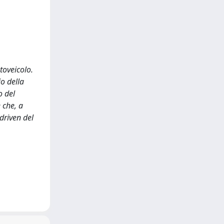
toveicolo.
io della
o del
 che, a
driven del