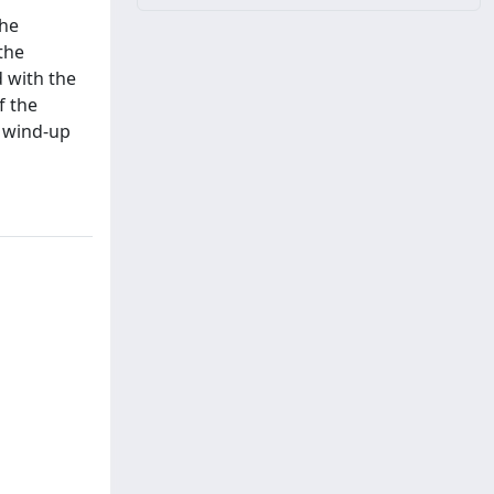
the
the
 with the
f the
i wind-up