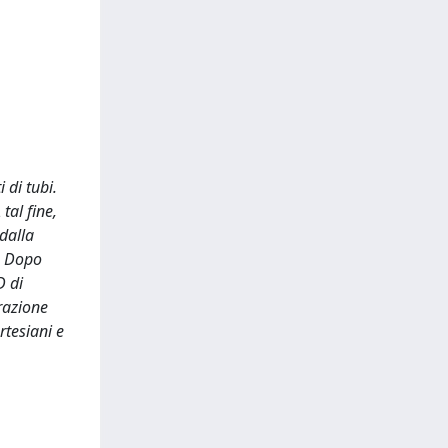
 di tubi.
tal fine,
dalla
i. Dopo
D di
razione
rtesiani e