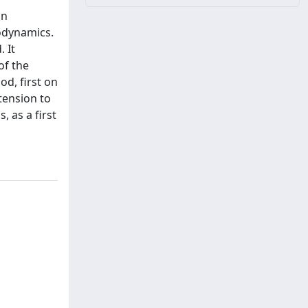
in
odynamics.
 It
of the
d, first on
tension to
, as a first