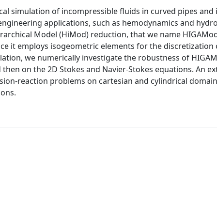
al simulation of incompressible fluids in curved pipes and 
y engineering applications, such as hemodynamics and hydr
ierarchical Model (HiMod) reduction, that we name HIGAMod.
e it employs isogeometric elements for the discretization 
lation, we numerically investigate the robustness of HIGAMo
 then on the 2D Stokes and Navier-Stokes equations. An ex
usion-reaction problems on cartesian and cylindrical domains
ions.