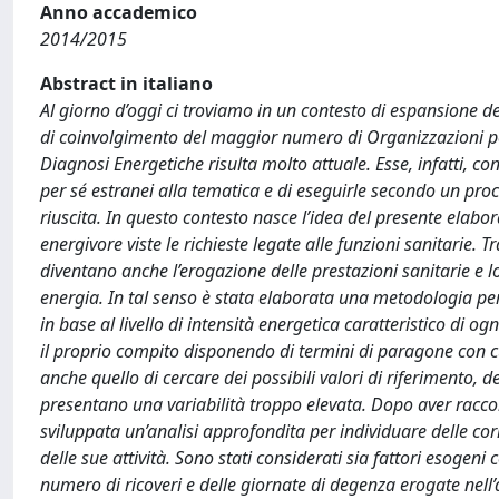
Anno accademico
2014/2015
Abstract in italiano
Al giorno d’oggi ci troviamo in un contesto di espansione d
di coinvolgimento del maggior numero di Organizzazioni poss
Diagnosi Energetiche risulta molto attuale. Esse, infatti, c
per sé estranei alla tematica e di eseguirle secondo un pr
riuscita. In questo contesto nasce l’idea del presente elabo
energivore viste le richieste legate alle funzioni sanitarie. T
diventano anche l’erogazione delle prestazioni sanitarie e l
energia. In tal senso è stata elaborata una metodologia per
in base al livello di intensità energetica caratteristico di ogn
il proprio compito disponendo di termini di paragone con cui c
anche quello di cercare dei possibili valori di riferimento, de
presentano una variabilità troppo elevata. Dopo aver raccolto
sviluppata un’analisi approfondita per individuare delle corr
delle sue attività. Sono stati considerati sia fattori esogeni 
numero di ricoveri e delle giornate di degenza erogate nell’