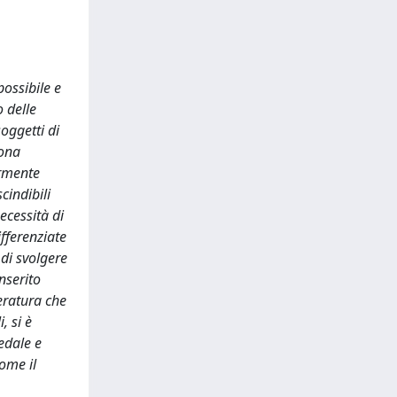
ossibile e
 delle
oggetti di
uona
armente
cindibili
ecessità di
fferenziate
 di svolgere
inserito
teratura che
, si è
pedale e
come il