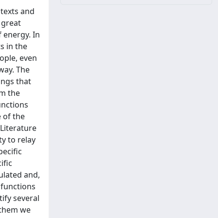
ntexts and
 great
 energy. In
s in the
ople, even
way. The
ings that
om the
unctions
 of the
 Literature
y to relay
ecific
ific
mulated and,
 functions
ify several
f them we