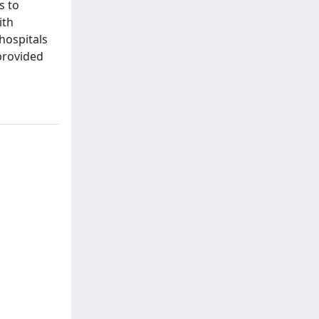
s to
ith
hospitals
 provided