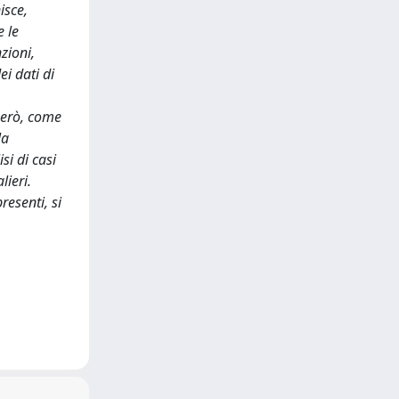
isce,
e le
zioni,
ei dati di
 però, come
la
si di casi
lieri.
resenti, si