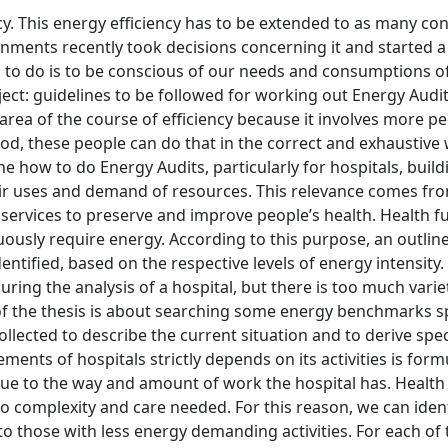
y. This energy efficiency has to be extended to as many co
nments recently took decisions concerning it and started a
g to do is to be conscious of our needs and consumptions of
bject: guidelines to be followed for working out Energy Audit
rea of the course of efficiency because it involves more pe
d, these people can do that in the correct and exhaustive 
e how to do Energy Audits, particularly for hospitals, build
eir uses and demand of resources. This relevance comes fr
ng services to preserve and improve people’s health. Health f
ously require energy. According to this purpose, an outline
entified, based on the respective levels of energy intensity.
ng the analysis of a hospital, but there is too much variet
of the thesis is about searching some energy benchmarks sp
ollected to describe the current situation and to derive spec
ments of hospitals strictly depends on its activities is for
 due to the way and amount of work the hospital has. Health
to complexity and care needed. For this reason, we can ident
to those with less energy demanding activities. For each o