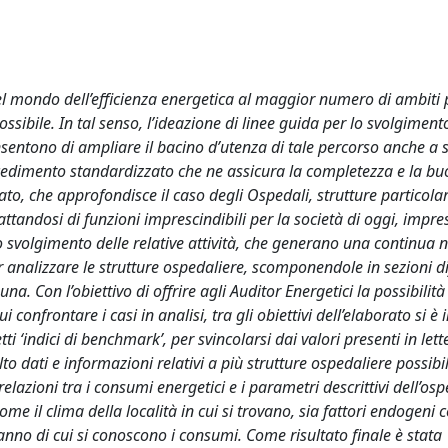
el mondo dell’efficienza energetica al maggior numero di ambiti p
ibile. In tal senso, l’ideazione di linee guida per lo svolgimento
onsentono di ampliare il bacino d’utenza di tale percorso anche a s
ocedimento standardizzato che ne assicura la completezza e la b
rato, che approfondisce il caso degli Ospedali, strutture particol
rattandosi di funzioni imprescindibili per la società di oggi, impres
o svolgimento delle relative attività, che generano una continua n
 analizzare le strutture ospedaliere, scomponendole in sezioni di
una. Con l’obiettivo di offrire agli Auditor Energetici la possibilità
onfrontare i casi in analisi, tra gli obiettivi dell’elaborato si è 
tti ‘indici di benchmark’, per svincolarsi dai valori presenti in let
 dati e informazioni relativi a più strutture ospedaliere possibili
elazioni tra i consumi energetici e i parametri descrittivi dell’os
come il clima della località in cui si trovano, sia fattori endogeni 
anno di cui si conoscono i consumi. Come risultato finale è stata