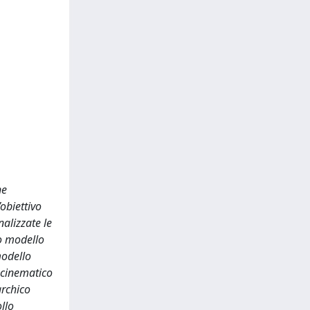
ne
obiettivo
nalizzate le
o modello
modello
o cinematico
archico
ollo