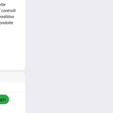
ette
 controlli
redittivo
condotte
Apri