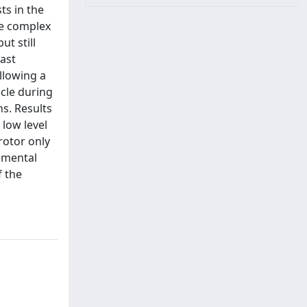
ts in the
re complex
t still
ast
llowing a
icle during
s. Results
 low level
rotor only
imental
f the