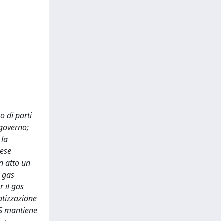
o di parti
 governo;
 la
aese
n atto un
i gas
r il gas
atizzazione
TAS mantiene