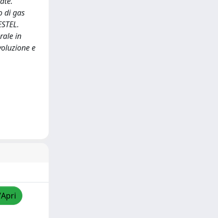
ate.
o di gas
ESTEL.
rale in
voluzione e
/Apri