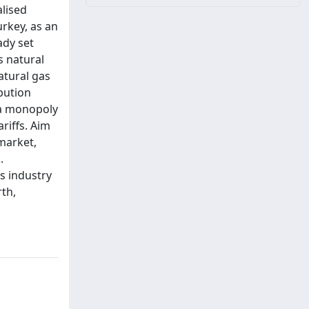
alised
rkey, as an
ady set
s natural
atural gas
bution
 a monopoly
riffs. Aim
 market,
.
s industry
rth,