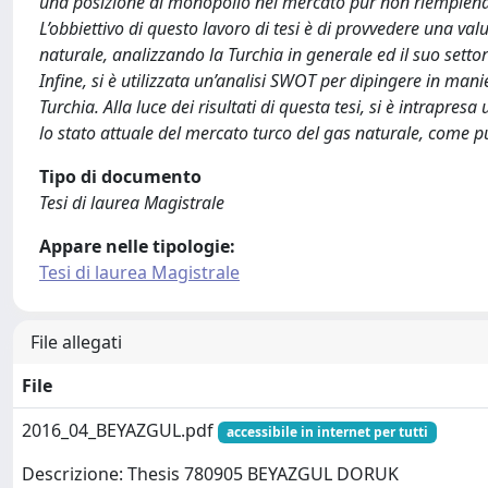
una posizione di monopolio nel mercato pur non riempiendo 
L’obbiettivo di questo lavoro di tesi è di provvedere una val
naturale, analizzando la Turchia in generale ed il suo setto
Infine, si è utilizzata un’analisi SWOT per dipingere in manie
Turchia. Alla luce dei risultati di questa tesi, si è intrapr
lo stato attuale del mercato turco del gas naturale, come pu
Tipo di documento
Tesi di laurea Magistrale
Appare nelle tipologie:
Tesi di laurea Magistrale
File allegati
File
2016_04_BEYAZGUL.pdf
accessibile in internet per tutti
Descrizione: Thesis 780905 BEYAZGUL DORUK