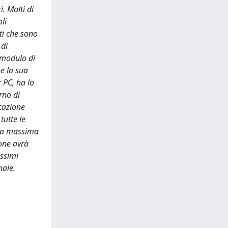
. Molti di
li
nti che sono
 di
n modulo di
e la sua
r PC, ha lo
rno di
icazione
tutte le
r la massima
ione avrà
ossimi
nale.