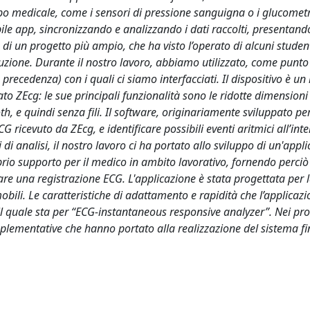
mpo medicale, come i sensori di pressione sanguigna o i glucometri
ile app, sincronizzando e analizzando i dati raccolti, presentando
e di un progetto più ampio, che ha visto l’operato di alcuni stude
zione. Durante il nostro lavoro, abbiamo utilizzato, come punto
precedenza) con i quali ci siamo interfacciati. Il dispositivo è u
 ZEcg: le sue principali funzionalità sono le ridotte dimensioni 
th, e quindi senza fili. Il software, originariamente sviluppato pe
G ricevuto da ZEcg, e identificare possibili eventi aritmici all’inte
 di analisi, il nostro lavoro ci ha portato allo sviluppo di un'appl
prio supporto per il medico in ambito lavorativo, fornendo perciò 
zzare una registrazione ECG. L'applicazione è stata progettata pe
i mobili. Le caratteristiche di adattamento e rapidità che l’applicaz
il quale sta per “ECG-instantaneous responsive analyzer”. Nei pr
implementative che hanno portato alla realizzazione del sistema fi