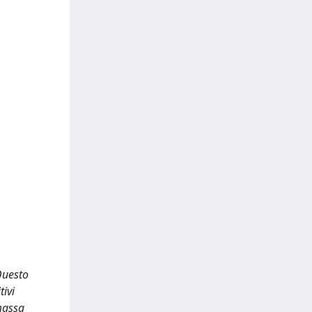
Questo
tivi
 massa