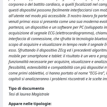
corporea o del battito cardiaco, a quelli focalizzati nel ca
questi dispositivi possono facilmente interfacciarsi con mob
all'utente nel modo più accessibile. Il nostro lavoro fa part
venuti prima: esso si presenta come una sua moderna evolu
partenza, un dispositivo e un software per PC (sviluppato in 
acquisizione di segnale ECG (elettrocardiogramma), chiamato
interfaccia di connessione, che sfrutta la tecnologia bluetoo
scopo di acquisire e visualizzare in tempo reale il segnale EC
esso. Sfruttando il dispositivo ZEcg ed i precedenti algoritmi
mobile per smartphone e tablet: il risultato è un vero e pro
funzionalità necessarie per acquisire, visualizzare e anali
flessibilità, estensibilità e compatibilità con più dispositiv
come primi obbiettivi, ci hanno portato al nome “ECG-ira”, 
capitoli si analizzeranno i problemi riscontrati e le scelte 
Tipo di documento
Tesi di laurea Magistrale
Appare nelle tipologie: