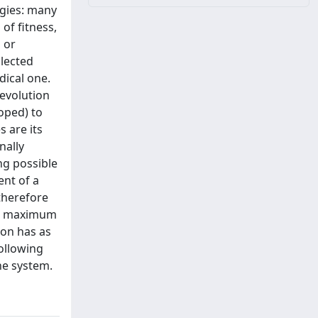
ogies: many
of fitness,
 or
llected
dical one.
 evolution
oped) to
s are its
nally
ng possible
ent of a
 therefore
for maximum
ion has as
following
he system.