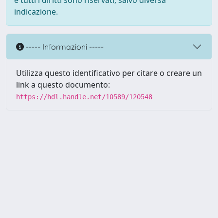
e tutti i diritti sono riservati, salvo diversa
indicazione.
----- Informazioni -----
Utilizza questo identificativo per citare o creare un
link a questo documento:
https://hdl.handle.net/10589/120548
Powered by UNITESI
-
about
UNITESI
-
Utilizzo dei cookie