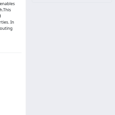
 enables
h.This
d
ties. In
Routing