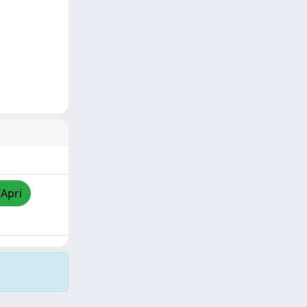
/Apri