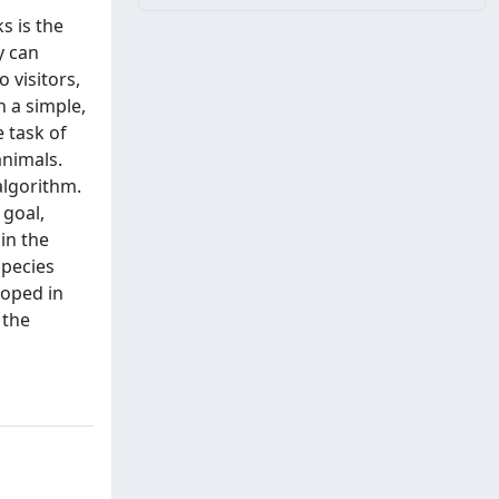
s is the
y can
 visitors,
n a simple,
e task of
animals.
algorithm.
 goal,
in the
species
loped in
 the