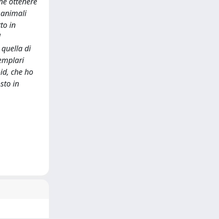
ne ottenere
i animali
to in
l
 quella di
semplari
id, che ho
sto in