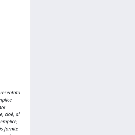
presentato
mplice
are
, cioè, al
semplice,
s fornite