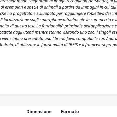
articolar modo l'algoritmo di image-recognition HotSpotter, al fi
 di esemplari e specie di animali a partire da immagini in cui tal
 che ho progettato e sviluppato per raggiungere l’obiettivo descrit
 di localizzazione sugli smartphone attualmente in commercio e i
bito di questa tesi. La funzionalità principale dell’applicazione è
scattate dagli utenti mentre stanno visitando uno zoo, i singoli e
o viene infine presentata una libreria Java, compatibile con Andro
 Android, di utilizzare le funzionalità di IBEIS e il framework propo
Dimensione
Formato