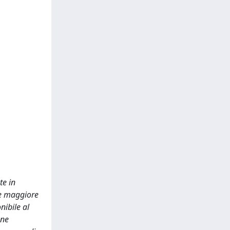
te in
re maggiore
nibile al
one