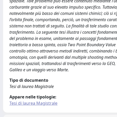
spaziale. Tale problema può essere contenuto mediante l’util
carburante grazie al suo elevato impulso specifico. Tuttavia
notevolmente più basso dei comuni sistemi chimici; ciò si r
l’orbita finale, comportando, perciò, un trasferimento carat
sistema non trattati di seguito. La finalità di tale studio c
trasferimento. La seguente tesi illustra i concetti fondamen
del problema in esame, unitamente ai passaggi fondamentali
traiettoria a bassa spinta, ossia Two Point Boundary Value 
controllo ottimo attraverso metodi indiretti, combinando i ben
omotopia, con quelli derivanti dal multiple shooting method.
missioni spaziali, trattandosi di trasferimenti verso la GEO, 
Galileo e un viaggio verso Marte.
Tipo di documento
Tesi di laurea Magistrale
Appare nelle tipologie:
Tesi di laurea Magistrale