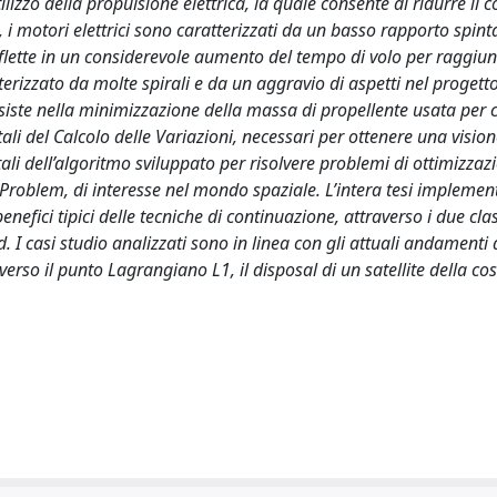
izzo della propulsione elettrica, la quale consente di ridurre il
, i motori elettrici sono caratterizzati da un basso rapporto spin
iflette in un considerevole aumento del tempo di volo per raggiu
terizzato da molte spirali e da un aggravio di aspetti nel progetto
onsiste nella minimizzazione della massa di propellente usata per 
tali del Calcolo delle Variazioni, necessari per ottenere una visi
 dell’algoritmo sviluppato per risolvere problemi di ottimizzazi
Problem, di interesse nel mondo spaziale. L’intera tesi implement
efici tipici delle tecniche di continuazione, attraverso i due class
 I casi studio analizzati sono in linea con gli attuali andamenti 
verso il punto Lagrangiano L1, il disposal di un satellite della co