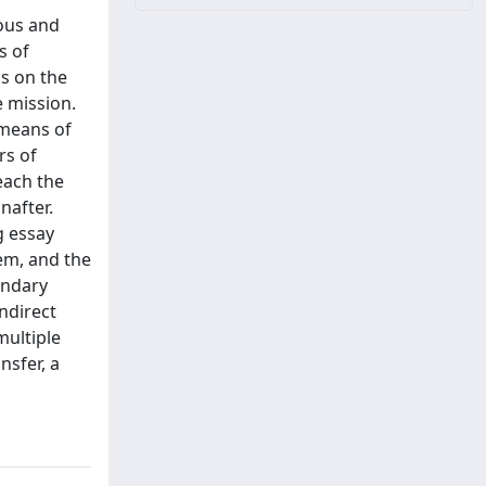
ous and
s of
ns on the
e mission.
 means of
rs of
each the
nafter.
g essay
lem, and the
undary
ndirect
multiple
nsfer, a