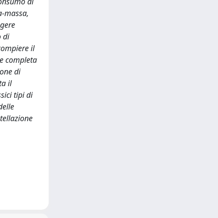
 consumo di
ta-massa,
ngere
 di
compiere il
one completa
one di
a il
ici tipi di
delle
stellazione