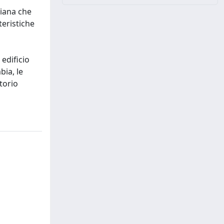
riana che
teristiche
 edificio
bia, le
torio