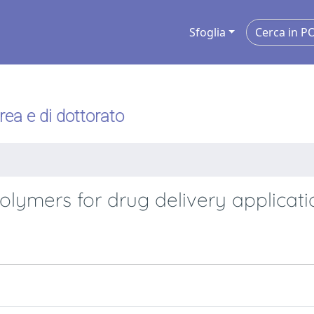
Sfoglia
urea e di dottorato
ymers for drug delivery applicati