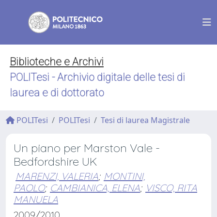
Biblioteche e Archivi
POLITesi - Archivio digitale delle tesi di
laurea e di dottorato
POLITesi
POLITesi
Tesi di laurea Magistrale
Un piano per Marston Vale -
Bedfordshire UK
MARENZI, VALERIA
;
MONTINI,
PAOLO
;
CAMBIANICA, ELENA
;
VISCO, RITA
MANUELA
2009/2010