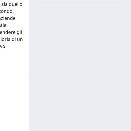
sia quello
econdo,
aziende,
ale.
rendere gli
ioria di un
ovo