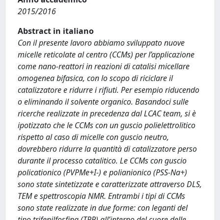
2015/2016
Abstract in italiano
Con il presente lavoro abbiamo sviluppato nuove
micelle reticolate al centro (CCMs) per l’applicazione
come nano-reattori in reazioni di catalisi micellare
omogenea bifasica, con lo scopo di riciclare il
catalizzatore e ridurre i rifiuti. Per esempio riducendo
o eliminando il solvente organico. Basandoci sulle
ricerche realizzate in precedenza dal LCAC team, si è
ipotizzato che le CCMs con un guscio polielettrolitico
rispetto al caso di micelle con guscio neutro,
dovrebbero ridurre la quantità di catalizzatore perso
durante il processo catalitico. Le CCMs con guscio
policationico (PVPMe+I-) e polianionico (PSS-Na+)
sono state sintetizzate e caratterizzate attraverso DLS,
TEM e spettroscopia NMR. Entrambi i tipi di CCMs
sono state realizzate in due forme: con leganti del
tipo trifenilfosfina (TPP) all’interno del cuore delle