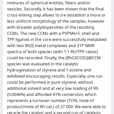
mixtures of spherical entities, fibers and/or
vesicles. Secondly, it has been shown that the final
cross-linking step allows to (re-)establish a more or
less uniform morphology of the samples, however
with broader polydispersities of the resulting
CCMs. The new CCMs with a PVPMe+I- shell and
TPP ligands in the core were successfully metalated
with two Rh(I) metal complexes and 31P NMR
spectra of both species (with 1:1 Rh/TPP ratios)
could be recorded. Finally, the [RhCl(COD)]@CCM
species was evaluated in the catalytic
hydrogenation of styrene and 1-octene and
exhibited encouraging results. Especially, one run
could be performed in pure styrene, without
additional solvent and at very low loading of Rh
(0.0046%) and afforded 41% conversion, which
represents a turnover number (TON, mole of
product/mole of Rh cat.) of 27 000. We were able to
recycle the catalyst and a second run of catalysis