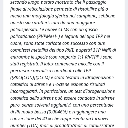
secondo luogo è stato mostrato che il passaggio
finale di reticolazione permette di ristabilire più o
meno una morfologia sferica nel campione, sebbene
questo sia caratterizzato da una maggiore
polidispersità. Le nuove CCMs con un guscio
policationico (PVPMe+I- ) e leganti del tipo TPP nel
cuore, sono state caricate con successo con due
complessi metallici del tipo Rh(I) e spettri 31P NMR di
entrambe le specie (con rapporto 1:1 Rh/TPP ) sono
stati registrati. Il latex contenente micelle con il
precursore metallico coordinato alle TPP
([RhCl(COD)]@CCM) è stato testato in idrogenazione
catalitica di stirene e 1-octene esibendo risultati
incoraggianti. In particolare, un test d’idrogenazione
catalitica dello stirene può essere condotto in stirene
puro, senza solventi aggiuntivi, con una percentuale
di Rh molto bassa (0.0046%) e raggiungere una
conversione del 41% che rappresenta un turnover
number (TON, moli di prodotto/moli di catalizzatore